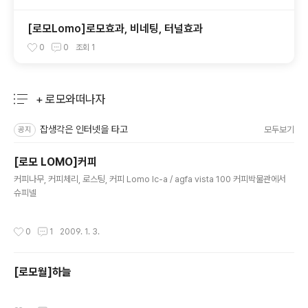
[로모Lomo]로모효과, 비네팅, 터널효과
0
0
조회
1
+ 로모와떠나자
분류 전체보기
주요 글 목록
잡생각은 인터넷을 타고
모두보기
공지
[로모 LOMO]커피
글 내용
커피나무, 커피체리, 로스팅, 커피 Lomo lc-a / agfa vista 100 커피박물관에서
슈피넬
작성시간
0
1
2009. 1. 3.
[로모월]하늘
작성시간