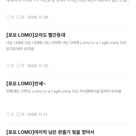
개 페이지! 이쁘다 ㅠㅠ 사진도 참 멋지다 ㅎ 나는 저런 색감이 나온적이 없는 것 같
아...
작성시간
0
0
2008. 11. 28.
[로모 LOMO]오이도 빨간등대
글 내용
나는 나대로 너는 너대로 나는 너에게 너는 나에게 Lomo lc-a / agfa vista 100
오이도에서 슈피넬
작성시간
0
5
2008. 11. 25.
[로모 LOMO]만세~
글 내용
전봇대는 기쁘다. Lomo lc-a / agfa vista 100 서수원터미널 앞에서 슈피넬
작성시간
0
0
2008. 11. 21.
[로모 LOMO]마지막 남은 한줄기 빛을 찾아서
글 내용