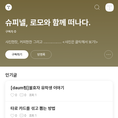
검색하기
티스토리
슈피넬, 로모와 함께 떠나다.
구독자
0
사진한장, 커피한잔 그리고 .................. <사진은 클릭해서 보기!>
구독하기
방명록
신고하기 레이어
열기
인기글
[daum펌]불효자 유학생 이야기
0
0
조회
1
타로 카드를 섞고 뽑는 방법
0
0
조회
1